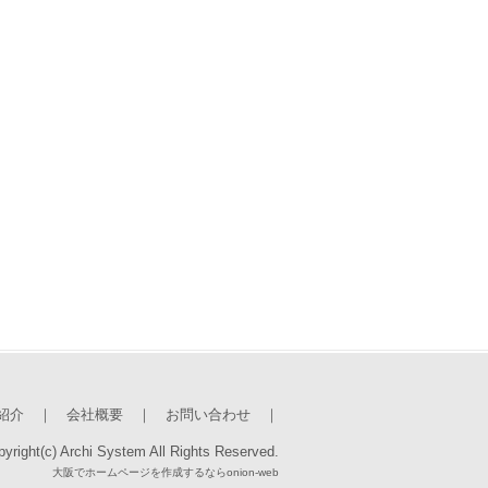
紹介
｜
会社概要
｜
お問い合わせ
｜
yright(c) Archi System All Rights Reserved.
大阪でホームページを作成するならonion-web