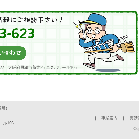
22 大阪府貝塚市新井26 エスポワール106
庫県）
｜
事業案内
｜
実績
ール106
Cop