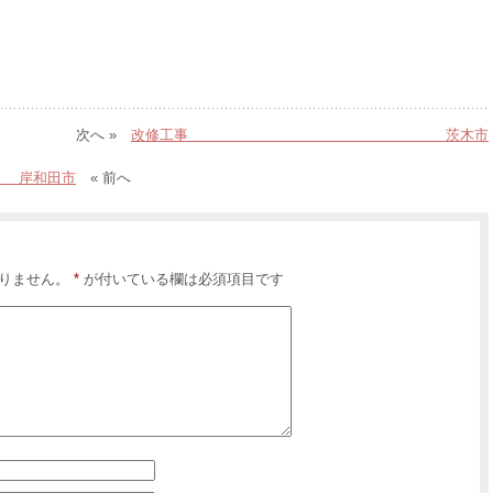
次へ »
改修工事 茨木市
田市
« 前へ
りません。
*
が付いている欄は必須項目です