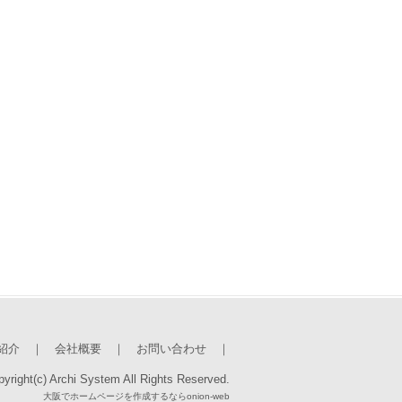
紹介
｜
会社概要
｜
お問い合わせ
｜
yright(c) Archi System All Rights Reserved.
大阪でホームページを作成するならonion-web