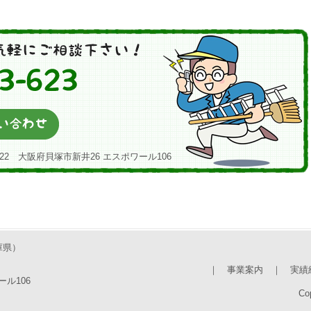
22 大阪府貝塚市新井26 エスポワール106
庫県）
｜
事業案内
｜
実績
ール106
Cop