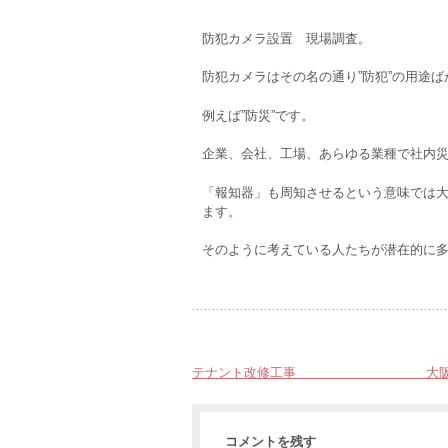
防犯カメラ設置 現場調査。
防犯カメラはその名の通り”防犯”の用途
例えば”防災”です。
企業、会社、工場、あらゆる業種で社内
「報知器」も周知させるという意味では
ます。
そのように考えている人たちが潜在的に
テナント改修工事 大阪府
コメントを残す