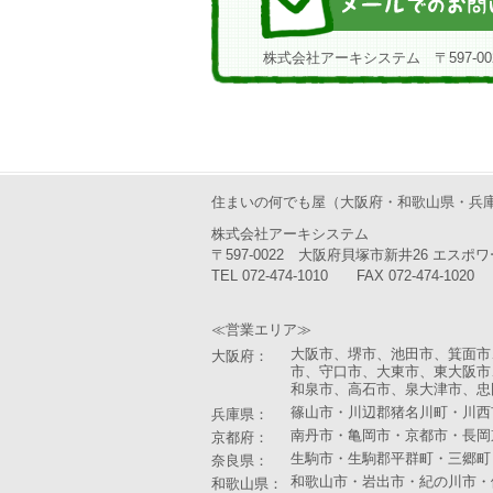
株式会社アーキシステム 〒597-00
住まいの何でも屋（大阪府・和歌山県・兵
株式会社アーキシステム
〒597-0022 大阪府貝塚市新井26 エスポワ
TEL 072-474-1010 FAX 072-474-1020
≪営業エリア≫
大阪市、堺市、池田市、箕面市
大阪府：
市、守口市、大東市、東大阪市
和泉市、高石市、泉大津市、忠
篠山市・川辺郡猪名川町・川西
兵庫県：
南丹市・亀岡市・京都市・長岡
京都府
：
生駒市・生駒郡平群町・三郷町
奈良県
：
和歌山市・岩出市・紀の川市・
和歌山県：