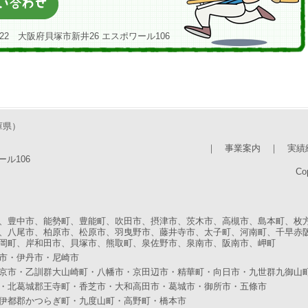
22 大阪府貝塚市新井26 エスポワール106
庫県）
｜
事業案内
｜
実績
ール106
Cop
、豊中市、能勢町、豊能町、吹田市、摂津市、茨木市、高槻市、島本町、枚
、八尾市、柏原市、松原市、羽曳野市、藤井寺市、太子町、河南町、千早赤
岡町、岸和田市、貝塚市、熊取町、泉佐野市、泉南市、阪南市、岬町
市・伊丹市・尼崎市
京市・乙訓群大山崎町・八幡市・京田辺市・精華町・向日市・九世群九御山
・北葛城郡王寺町・香芝市・大和高田市・葛城市・御所市・五條市
伊都郡かつらぎ町・九度山町・高野町・橋本市