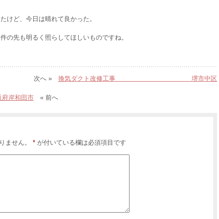
てたけど、今日は晴れて良かった。
案件の先も明るく照らしてほしいものですね。
次へ »
換気ダクト改修工事 堺市中区
岸和田市
« 前へ
りません。
*
が付いている欄は必須項目です