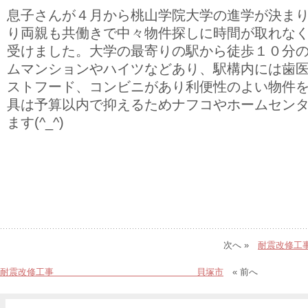
息子さんが４月から桃山学院大学の進学が決ま
り両親も共働きで中々物件探しに時間が取れな
受けました。大学の最寄りの駅から徒歩１０分
ムマンションやハイツなどあり、駅構内には歯
ストフード、コンビニがあり利便性のよい物件
具は予算以内で抑えるためナフコやホームセン
ます(^_^)
次へ »
耐震
耐震改修工事 貝塚市
« 前へ