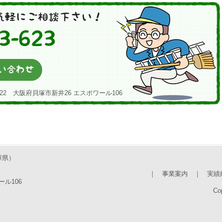
22 大阪府貝塚市新井26 エスポワール106
庫県）
｜
事業案内
｜
実績
ール106
Cop