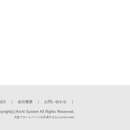
紹介
｜
会社概要
｜
お問い合わせ
｜
yright(c) Archi System All Rights Reserved.
大阪でホームページを作成するならonion-web